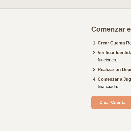
Comenzar e
Crear Cuenta
Reg
Verificar Identid
funciones.
Realizar un Dep
Comenzar a Jug
financiada.
Crear Cuenta