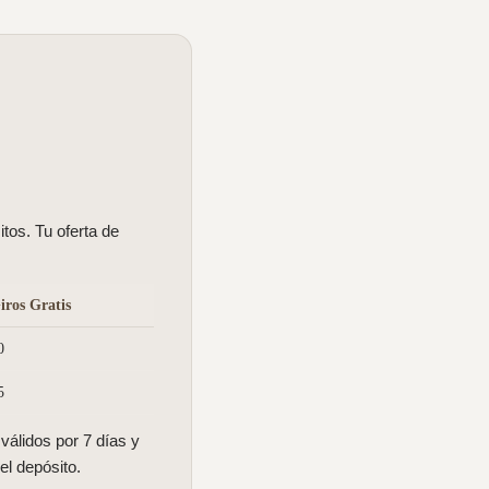
tos. Tu oferta de
iros Gratis
0
5
válidos por 7 días y
el depósito.