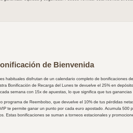
onificación de Bienvenida
ores habituales disfrutan de un calendario completo de bonificaciones 
ra Bonificación de Recarga del Lunes te devuelve el 25% en depósito
 cada semana con 15x de apuestas, lo que significa que tus ganancias 
ro programa de Reembolso, que devuelve el 10% de tus pérdidas netas
 VIP te permite ganar un punto por cada euro apostado. Acumula 500 p
gos. Estas bonificaciones se suman a torneos estacionales y promoci