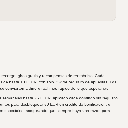
de recarga, giros gratis y recompensas de reembolso. Cada
s de hasta 100 EUR, con solo 35x de requisito de apuestas. Los
se convierten a dinero real más rápido de lo que esperarías.
 semanales hasta 250 EUR, aplicado cada domingo sin requisito
untos para desbloquear 50 EUR en crédito de bonificación, o
ones especiales, asegurando que siempre haya una razón para