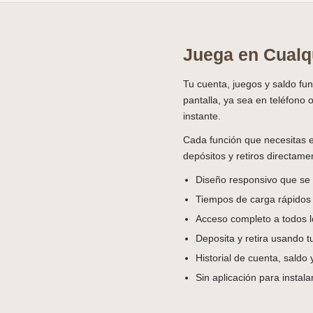
Juega en Cualq
Tu cuenta, juegos y saldo fun
pantalla, ya sea en teléfono 
instante.
Cada función que necesitas es
depósitos y retiros directam
Diseño responsivo que se 
Tiempos de carga rápidos
Acceso completo a todos l
Deposita y retira usando 
Historial de cuenta, saldo
Sin aplicación para instala