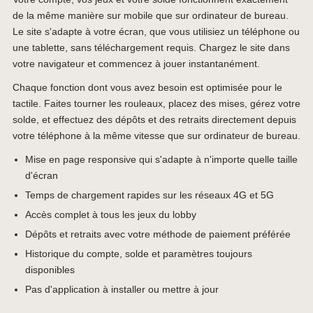
de la même manière sur mobile que sur ordinateur de bureau.
Le site s'adapte à votre écran, que vous utilisiez un téléphone ou
une tablette, sans téléchargement requis. Chargez le site dans
votre navigateur et commencez à jouer instantanément.
Chaque fonction dont vous avez besoin est optimisée pour le
tactile. Faites tourner les rouleaux, placez des mises, gérez votre
solde, et effectuez des dépôts et des retraits directement depuis
votre téléphone à la même vitesse que sur ordinateur de bureau.
Mise en page responsive qui s'adapte à n'importe quelle taille
d'écran
Temps de chargement rapides sur les réseaux 4G et 5G
Accès complet à tous les jeux du lobby
Dépôts et retraits avec votre méthode de paiement préférée
Historique du compte, solde et paramètres toujours
disponibles
Pas d'application à installer ou mettre à jour