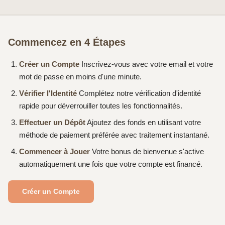
Commencez en 4 Étapes
Créer un Compte
Inscrivez-vous avec votre email et votre
mot de passe en moins d'une minute.
Vérifier l'Identité
Complétez notre vérification d'identité
rapide pour déverrouiller toutes les fonctionnalités.
Effectuer un Dépôt
Ajoutez des fonds en utilisant votre
méthode de paiement préférée avec traitement instantané.
Commencer à Jouer
Votre bonus de bienvenue s'active
automatiquement une fois que votre compte est financé.
Créer un Compte