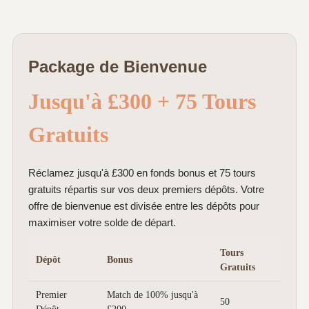
Package de Bienvenue
Jusqu'à £300 + 75 Tours
Gratuits
Réclamez jusqu'à £300 en fonds bonus et 75 tours
gratuits répartis sur vos deux premiers dépôts. Votre
offre de bienvenue est divisée entre les dépôts pour
maximiser votre solde de départ.
Tours
Dépôt
Bonus
Gratuits
Premier
Match de 100% jusqu'à
50