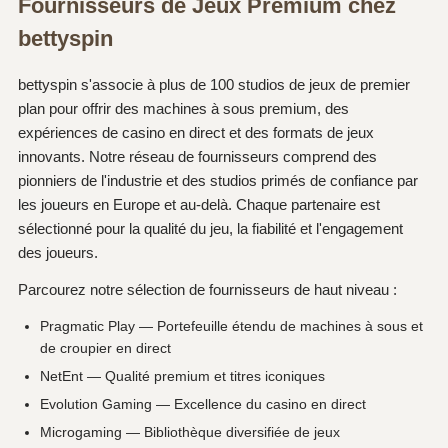
Fournisseurs de Jeux Premium chez
bettyspin
bettyspin s'associe à plus de 100 studios de jeux de premier
plan pour offrir des machines à sous premium, des
expériences de casino en direct et des formats de jeux
innovants. Notre réseau de fournisseurs comprend des
pionniers de l'industrie et des studios primés de confiance par
les joueurs en Europe et au-delà. Chaque partenaire est
sélectionné pour la qualité du jeu, la fiabilité et l'engagement
des joueurs.
Parcourez notre sélection de fournisseurs de haut niveau :
Pragmatic Play — Portefeuille étendu de machines à sous et
de croupier en direct
NetEnt — Qualité premium et titres iconiques
Evolution Gaming — Excellence du casino en direct
Microgaming — Bibliothèque diversifiée de jeux