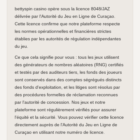
bettyspin casino opère sous la licence 8048/JAZ
délivrée par l'Autorité du Jeu en Ligne de Curaçao.
Cette licence confirme que notre plateforme respecte
les normes opérationnelles et financières strictes
établies par les autorités de régulation indépendantes
du jeu.
Ce que cela signifie pour vous : tous les jeux utilisent
des générateurs de nombres aléatoires (RNG) certifiés
et testés par des auditeurs tiers, les fonds des joueurs
sont conservés dans des comptes ségrégués distincts
des fonds d'exploitation, et les litiges sont résolus par
des procédures formelles de réclamation reconnues
par l'autorité de concession. Nos jeux et notre
plateforme sont régulièrement vérifiés pour assurer
l'équité et la sécurité. Vous pouvez vérifier cette licence
directement auprès de l'Autorité du Jeu en Ligne de
Curaçao en utilisant notre numéro de licence.